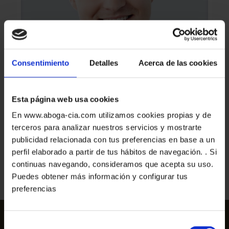
Consentimiento
Detalles
Acerca de las cookies
Lorem ipsum dolor sit amet enim. Etiam ullamcorper.
Esta página web usa cookies
Suspendisse a pellentesque dui, non felis. Maecenas malesuada
En www.aboga-cia.com utilizamos cookies propias y de
elit lectus felis, malesuada ultricies. Curabitur et ligula. Ut
molestie a, ultricies porta urna.
terceros para analizar nuestros servicios y mostrarte
publicidad relacionada con tus preferencias en base a un
perfil elaborado a partir de tus hábitos de navegación. . Si
continuas navegando, consideramos que acepta su uso.
Puedes obtener más información y configurar tus
preferencias
Selección